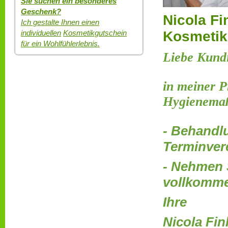
Sie suchen ein besonderes
Geschenk?
Nicola Fi
Ich gestalte Ihnen einen
Kosmetik
individuellen
Kosmetikgutschein
für ein Wohlfühlerlebnis.
Liebe Kund
in meiner P
Hygienema
- Behandl
Terminver
- Nehmen S
vollkomme
Ihre
Nicola Fi