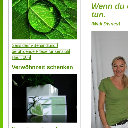
Wenn du e
tun.
(Walt Disney)
Sensiderm-Behandlung -
beruhigende Pflege für sensible
Haut: 90 €
Verwöhnzeit schenken