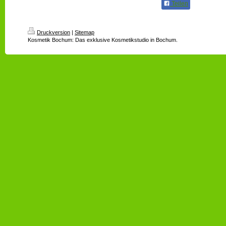
Teilen
Druckversion
|
Sitemap
Kosmetik Bochum: Das exklusive Kosmetikstudio in Bochum.