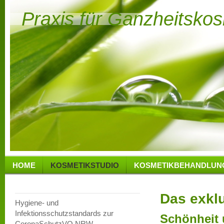
Praxis für Ganzheitsko
HOME
KOSMETIKSTUDIO
KOSMETIKBEHANDLUN
Das exkl
Hygiene- und
Infektionsschutzstandards zur
Schönheit 
CoronaSchutzVO NRW