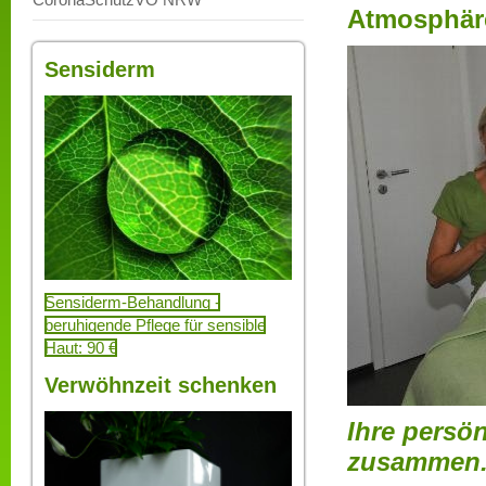
Atmosphäre
Sensiderm
Sensiderm-Behandlung -
beruhigende Pflege für sensible
Haut: 90 €
Verwöhnzeit schenken
Ihre persö
zusammen