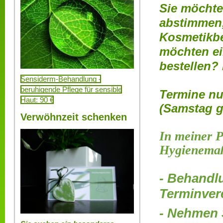
Sie möchte
abstimmen,
Kosmetikbe
möchten e
bestellen? 
Sensiderm-Behandlung -
beruhigende Pflege für sensible
Termine nu
Haut: 90 €
(Samstag g
Verwöhnzeit schenken
In meiner P
Hygienema
- Behandl
Terminver
- Nehmen S