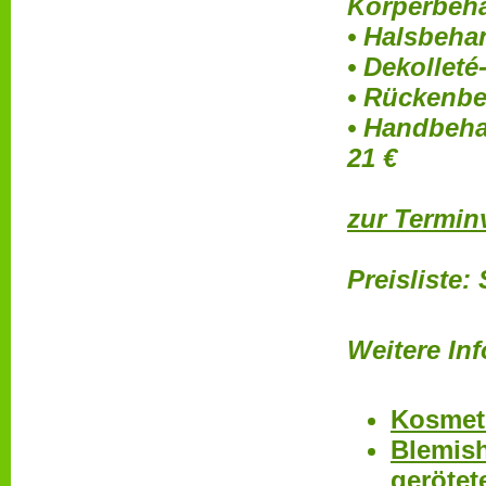
Körperbeh
•
Halsbehan
• Dekollet
• Rückenb
• Handbeha
21 €
zur Termin
Preisliste:
Weitere In
Kosmeti
Blemish
gerötet