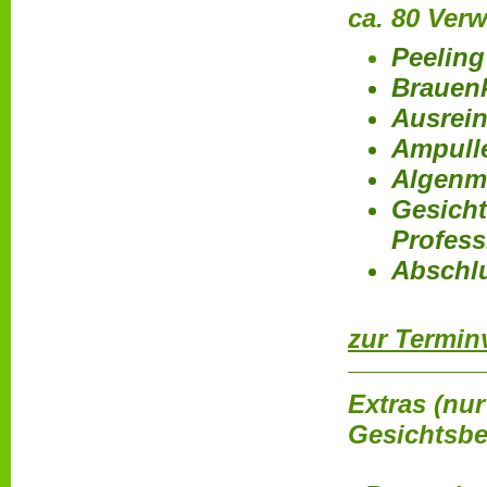
ca. 80 Ver
Peelin
Brauenk
Ausrei
Ampull
Algenm
Gesicht
Profess
Abschl
zur Termin
Extras (nur
Gesichtsbe