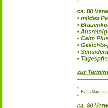
ca. 80 Ver
• mildes P
• Brauenko
• Ausreini
• Calm Plu
• Gesichts-
• Senside
• Tagespfl
zur Termin
Hydra-Maximum - 
ca. 80 Ver