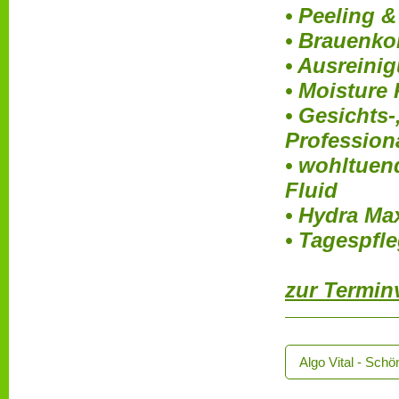
•
Peeling 
• Brauenko
• Ausreini
• Moisture
• Gesichts
Pro
fession
• wohltuen
Fluid
• Hydra M
• Tagespfl
zur Termin
Algo Vital - Sch