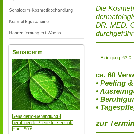
Die Kosmet
Sensiderm-Kosmetikbehandlung
dermatologi
Kosmetikgutscheine
DR. MED.
durchgeführ
Haarentfernung mit Wachs
Sensiderm
Reinigung: 63 €
ca. 60 Ver
• Peeling 
• Ausreini
• Beruhig
• Tagespfl
Sensiderm-Behandlung -
zur Termi
beruhigende Pflege für sensible
Haut: 90 €