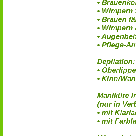
•
Brauenkor
• Wimpern 
• Brauen fä
• Wimpern 
• Augenbeh
• Pflege-Am
Depilation
• Oberlippe
• Kinn/Wan
Maniküre i
(nur in Ve
• mit Klarla
• mit Farbl