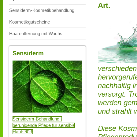
Art.
Sensiderm-Kosmetikbehandlung
Kosmetikgutscheine
Haarentfernung mit Wachs
Sensiderm
verschieden
hervorgeruf
nachhaltig i
versorgt. T
werden gemi
und strahlt 
Sensiderm-Behandlung -
beruhigende Pflege für sensible
Diese Kosme
Haut: 90 €
Pflegeprod