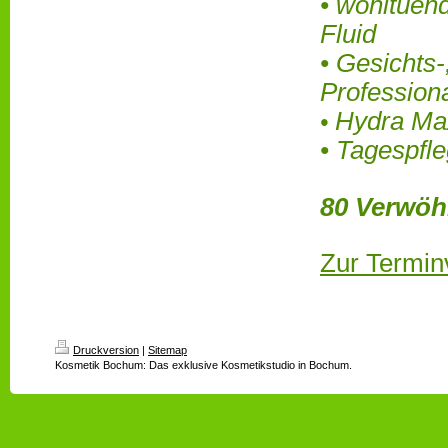
• wohltuen
Fluid
• Gesichts
Pro
fession
Hydra M
•
• Tagespf
80 Verwöh
Zur Termin
Druckversion
|
Sitemap
Kosmetik Bochum: Das exklusive Kosmetikstudio in Bochum.