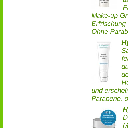
F
Make-up Gru
Erfrischung
Ohne Parabe
H
Sa
fe
du
de
Ha
und erschein
Parabene, o
H
D
M