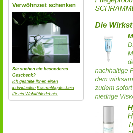
Verwöhnzeit schenken
SCHRAMMEK
Die Wirks
M
D
M
d
Sie suchen ein besonderes
nachhaltige 
Geschenk?
dem wirksame
Ich gestalte Ihnen einen
zudem sofort 
individuellen
Kosmetikgutschein
für ein Wohlfühlerlebnis.
niedrige Visk
H
H
T
a