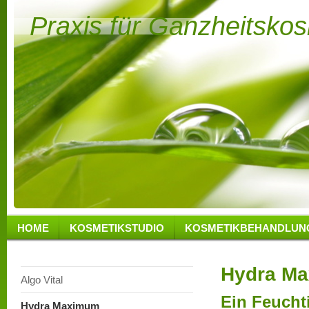
Praxis für Ganzheitsko
HOME
KOSMETIKSTUDIO
KOSMETIKBEHANDLUN
Hydra M
Algo Vital
Ein Feucht
Hydra Maximum