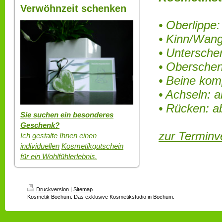
Verwöhnzeit schenken
• Oberlippe:
• Kinn/Wang
• Untersche
• Oberschen
• Beine komp
• Achseln: a
• Rücken: a
Sie suchen ein besonderes
Geschenk?
zur Terminv
Ich gestalte Ihnen einen
individuellen
Kosmetikgutschein
für ein Wohlfühlerlebnis.
Druckversion
|
Sitemap
Kosmetik Bochum: Das exklusive Kosmetikstudio in Bochum.