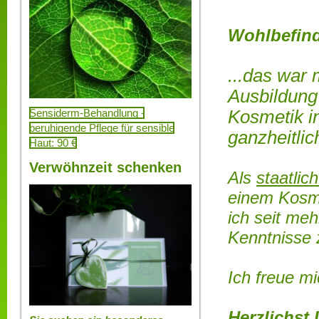
Wohlbefind
...das war 
Ausbildung 
Sensiderm-Behandlung -
Kosmetik in
beruhigende Pflege für sensible
ganzheitlic
Haut: 90 €
Verwöhnzeit schenken
Als
staatlic
einem Kosmet
ich seit me
Kenntnisse
Ich freue m
Herzlichst 