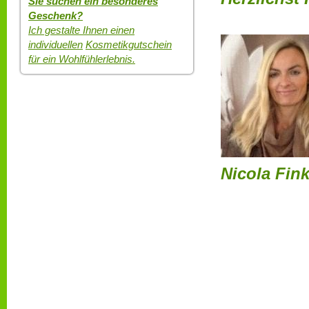
Sie suchen ein besonderes
Geschenk?
Ich gestalte Ihnen einen
individuellen
Kosmetikgutschein
für ein Wohlfühlerlebnis.
Nicola Fin
Ihr Wohlbef
Das ist das
Es ist schö
dürfen.