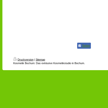
Erfreuen un
und wirkun
Sie die wohl
erholsamen 
und vergess
Teilen
Druckversion
|
Sitemap
Kosmetik Bochum: Das exklusive Kosmetikstudio in Bochum.